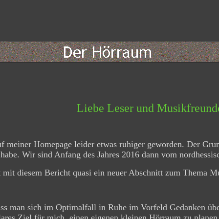
Liebe Leser und Musikfreund
auf meiner Homepage leider etwas ruhiger geworden. Der Grund
 habe. Wir sind Anfang des Jahres 2016 dann vom nordhessis
t mit diesem Bericht quasi ein neuer Abschnitt zum Thema M
ass man sich im Optimalfall in Ruhe im Vorfeld Gedanken üb
lares Ziel für mich, einen eigenen kleinen Hörraum zu planen,